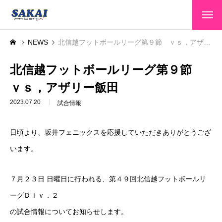
HOME
NEWS
北信越フットボールリーグ第９節 ｖｓ，アザリー飯田
トップページ
CLUB INFO
北信越フットボールリーグ第９節
クラブ情報
ｖｓ，アザリー飯田
TEAMS
選手・スタッフ
2023.07.20
試合情報
GAME INFO
大会情報
日頃より、坂井フェニックスを応援していただきありがとうござ
SPONSOR
スポンサー
います。
SCHOOL
スクール
７月２３日 日曜日に行われる、第４９回北信越フットボールリ
CONTACT
お問い合わせ
ーグＤｉｖ．２
の試合情報についてお知らせします。