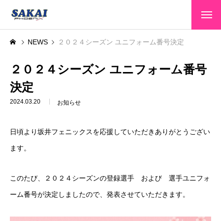
HOME
NEWS
２０２４シーズン ユニフォーム番号決定
トップページ
CLUB INFO
２０２４シーズン ユニフォーム番号
クラブ情報
決定
TEAMS
選手・スタッフ
2024.03.20
お知らせ
GAME INFO
大会情報
日頃より坂井フェニックスを応援していただきありがとうござい
SPONSOR
スポンサー
ます。
SCHOOL
スクール
このたび、２０２４シーズンの登録選手 および 選手ユニフォ
CONTACT
お問い合わせ
ーム番号が決定しましたので、発表させていただきます。