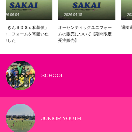
2026.04.15
2026.03.31
債」
オーセンティックユニフォー
退団選手のお知らせ
いた
ムの販売について【期間限定
受注販売】
SCHOOL
JUNIOR YOUTH