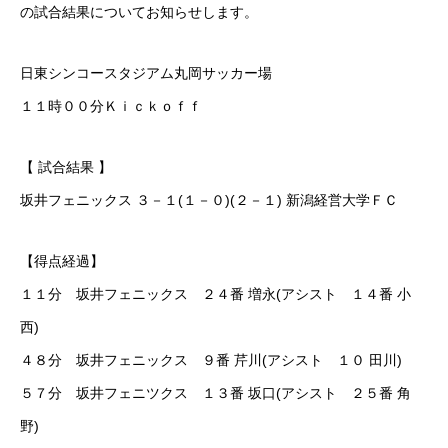
の試合結果についてお知らせします。
PRIVACY POLICY
LINK
CONTACT
日東シンコースタジアム丸岡サッカー場
１１時００分Ｋｉｃｋｏｆｆ
【 試合結果 】
坂井フェニックス ３－１(１－０)(２－１) 新潟経営大学ＦＣ
【得点経過】
１１分 坂井フェニックス ２４番 増永(アシスト １４番 小
西)
４８分 坂井フェニックス ９番 芹川(アシスト １０ 田川)
５７分 坂井フェニツクス １３番 坂口(アシスト ２５番 角
野)