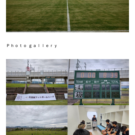
Ｐｈｏｔｏ ｇａｌｌｅｒｙ