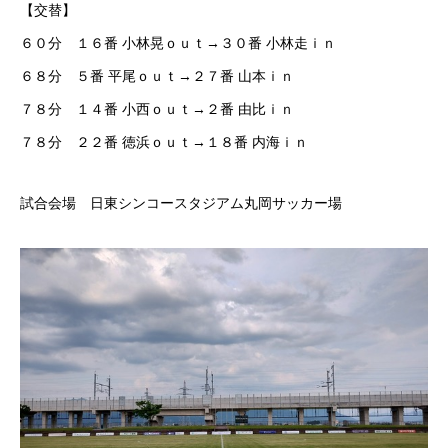
【交替】
６０分 １６番 小林晃ｏｕｔ→３０番 小林走ｉｎ
６８分 ５番 平尾ｏｕｔ→２７番 山本ｉｎ
７８分 １４番 小西ｏｕｔ→２番 由比ｉｎ
７８分 ２２番 徳浜ｏｕｔ→１８番 内海ｉｎ
試合会場 日東シンコースタジアム丸岡サッカー場