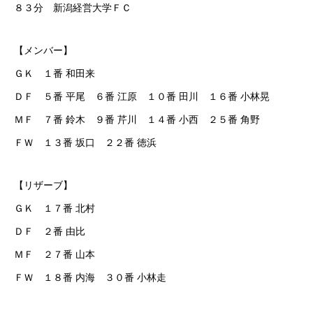
８３分 新潟経営大学ＦＣ
【メンバー】
ＧＫ １番 和田来
ＤＦ ５番 平尾 ６番 江原 １０番 田川 １６番 小林晃
ＭＦ ７番 鈴木 ９番 芹川 １４番 小西 ２５番 角野
ＦＷ １３番 坂口 ２２番 徳浜
【リザーブ】
ＧＫ １７番 北村
ＤＦ ２番 由比
ＭＦ ２７番 山本
ＦＷ １８番 内海 ３０番 小林走