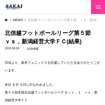
HOME
NEWS
北信越フットボールリーグ第５節 ｖｓ，新潟経営大学ＦＣ(結果)
トップページ
CLUB INFO
北信越フットボールリーグ第５節
クラブ情報
ｖｓ，新潟経営大学ＦＣ(結果)
TEAMS
選手・スタッフ
2024.06.09
試合情報
GAME INFO
大会情報
日頃より、坂井フェニックスを応援していただきありがとうござ
SPONSOR
スポンサー
います。
SCHOOL
スクール
本日 ６月 ９日に行なわれました、
CONTACT
お問い合わせ
第５０回全国北信越フットボールリーグ Ｄｉｖ．１ ｖｓ，新
潟経営大学ＦＣ