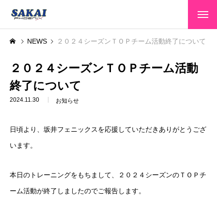
HOME
NEWS
２０２４シーズンＴＯＰチーム活動終了について
トップページ
CLUB INFO
２０２４シーズンＴＯＰチーム活動
クラブ情報
終了について
TEAMS
選手・スタッフ
2024.11.30
お知らせ
GAME INFO
大会情報
日頃より、坂井フェニックスを応援していただきありがとうござ
SPONSOR
スポンサー
います。
SCHOOL
スクール
本日のトレーニングをもちまして、２０２４シーズンのＴＯＰチ
CONTACT
お問い合わせ
ーム活動が終了しましたのでご報告します。