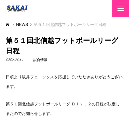
HOME
NEWS
第５１回北信越フットボールリーグ日程
トップページ
CLUB INFO
第５１回北信越フットボールリーグ
クラブ情報
日程
TEAMS
選手・スタッフ
2025.02.23
試合情報
GAME INFO
大会情報
日頃より坂井フェニックスを応援していただきありがとうござい
SPONSOR
スポンサー
ます。
SCHOOL
スクール
第５１回北信越フットボールリーグ Ｄｉｖ．２の日程が決定し
CONTACT
お問い合わせ
またのでお知らせします。