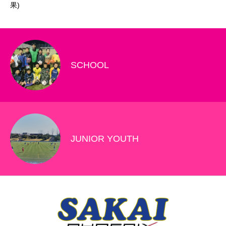
Ｃ(結果)
SCHOOL
JUNIOR YOUTH