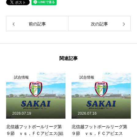
前の記事
次の記事
関連記事
合情報
試合情報
試合
26.07.19
2026.07.16
2026.0
越フットボールリーグ第
北信越フットボールリーグ第
北信越フ
 ｖｓ，ＦＣアビエス(結
９節 ｖｓ，ＦＣアビエス
８節 ｖ