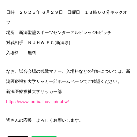
PRIVACY POLICY
LINK
CONTACT
日時 ２０２５年 ６月２９日 日曜日 １３時００分キックオ
フ
場所 新潟聖籠スポーツセンターアルビレッジEピッチ
対戦相手 ＮＵＨＷ ＦＣ(新潟県)
入場料 無料
なお、試合会場の観戦マナー、入場料などの詳細については、新
潟医療福祉大学サッカー部ホームページでご確認ください。
新潟医療福祉大学サッカー部
https://www.footballnavi.jp/nuhw/
皆さんの応援 よろしくお願いします。