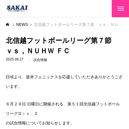
HOME
NEWS
北信越フットボールリーグ第７節 ｖｓ，ＮＵＨＷ ＦＣ
トップページ
CLUB INFO
北信越フットボールリーグ第７節
クラブ情報
ｖｓ，ＮＵＨＷ ＦＣ
TEAMS
選手・スタッフ
2025.06.27
試合情報
GAME INFO
大会情報
日頃より、坂井フェニックスを応援していただきありがとうござ
SPONSOR
スポンサー
います。
SCHOOL
スクール
６月２９日 日曜日に開催される、第５１回北信越フットボール
CONTACT
お問い合わせ
リーグＤｉｖ．２
の試合情報についてお知らせします。