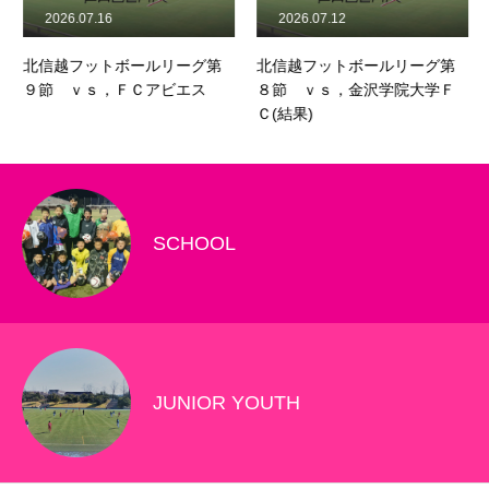
2026.07.16
2026.07.12
北信越フットボールリーグ第
北信越フットボールリーグ第
９節 ｖｓ，ＦＣアビエス
８節 ｖｓ，金沢学院大学Ｆ
Ｃ(結果)
SCHOOL
JUNIOR YOUTH