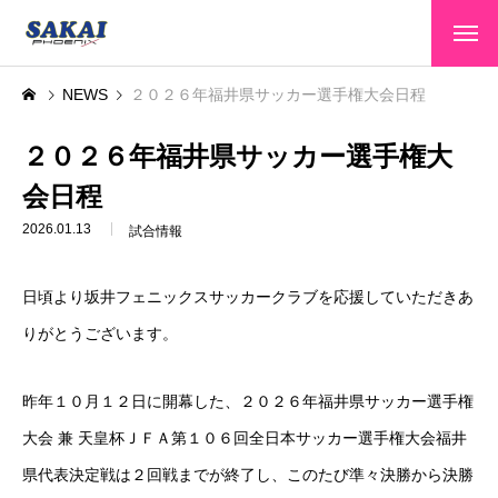
HOME
NEWS
２０２６年福井県サッカー選手権大会日程
トップページ
CLUB INFO
２０２６年福井県サッカー選手権大
クラブ情報
会日程
TEAMS
選手・スタッフ
2026.01.13
試合情報
GAME INFO
大会情報
日頃より坂井フェニックスサッカークラブを応援していただきあ
SPONSOR
スポンサー
りがとうございます。
SCHOOL
スクール
昨年１０月１２日に開幕した、２０２６年福井県サッカー選手権
CONTACT
お問い合わせ
大会 兼 天皇杯ＪＦＡ第１０６回全日本サッカー選手権大会福井
県代表決定戦は２回戦までが終了し、このたび準々決勝から決勝