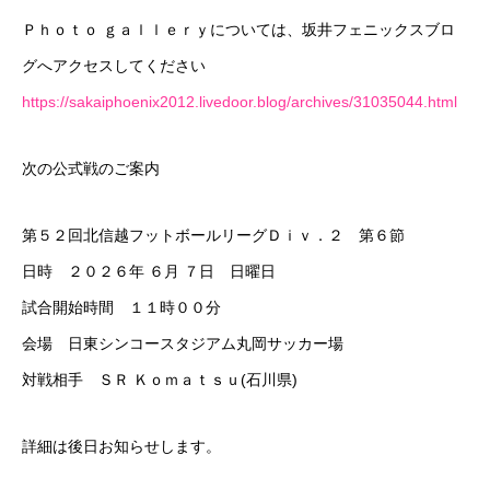
Ｐｈｏｔｏ ｇａｌｌｅｒｙについては、坂井フェニックスブロ
グへアクセスしてください
https://sakaiphoenix2012.livedoor.blog/archives/31035044.html
次の公式戦のご案内
第５２回北信越フットボールリーグＤｉｖ．２ 第６節
日時 ２０２６年 ６月 ７日 日曜日
試合開始時間 １１時００分
会場 日東シンコースタジアム丸岡サッカー場
対戦相手 ＳＲ Ｋｏｍａｔｓｕ(石川県)
詳細は後日お知らせします。