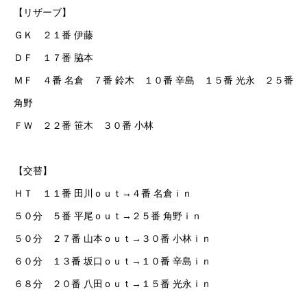
【リザーブ】
ＧＫ ２１番 伊藤
ＤＦ １７番 脇本
ＭＦ ４番 名倉 ７番 鈴木 １０番 辛島 １５番 光永 ２５番
角野
ＦＷ ２２番 笹木 ３０番 小林
【交替】
ＨＴ １１番 田川ｏｕｔ→４番 名倉ｉｎ
５０分 ５番 平尾ｏｕｔ→２５番 角野ｉｎ
５０分 ２７番 山本ｏｕｔ→３０番 小林ｉｎ
６０分 １３番 坂口ｏｕｔ→１０番 辛島ｉｎ
６８分 ２０番 八田ｏｕｔ→１５番 光永ｉｎ