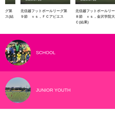
北信越フットボールリーグ第
北信越フットボールリーグ第
９節 ｖｓ，ＦＣアビエス
８節 ｖｓ，金沢学院大学Ｆ
Ｃ(結果)
SCHOOL
JUNIOR YOUTH