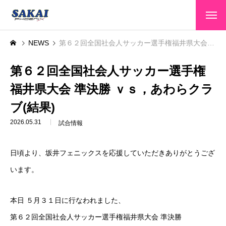
HOME
NEWS
第６２回全国社会人サッカー選手権福井県大会 準決勝 ｖｓ，あわらクラブ(結果)
トップページ
CLUB INFO
第６２回全国社会人サッカー選手権
クラブ情報
福井県大会 準決勝 ｖｓ，あわらクラ
TEAMS
選手・スタッフ
ブ(結果)
GAME INFO
大会情報
2026.05.31
試合情報
SPONSOR
スポンサー
日頃より、坂井フェニックスを応援していただきありがとうござ
SCHOOL
スクール
います。
CONTACT
お問い合わせ
本日 ５月３１日に行なわれました、
第６２回全国社会人サッカー選手権福井県大会 準決勝