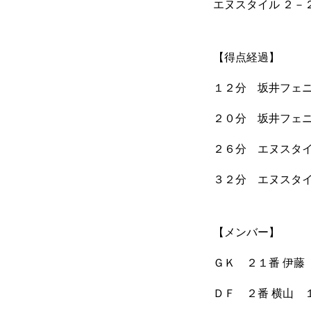
エヌスタイル ２－２
【得点経過】
１２分 坂井フェニ
２０分 坂井フェニ
２６分 エヌスタ
３２分 エヌスタ
【メンバー】
ＧＫ ２１番 伊藤
ＤＦ ２番 横山 