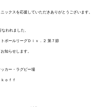
ェニックスを応援していただきありがとうございます。
行なわれました、
トボールリーグＤｉｖ．２ 第７節
てお知らせします。
サッカー・ラグビー場
ｃｋｏｆｆ
K
CONTACT