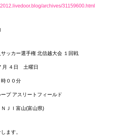
x2012.livedoor.blog/archives/31159600.html
内
サッカー選手権 北信越大会 １回戦
７月 ４日 土曜日
１時００分
ープ アスリートフィールド
ＮＪＩ富山(富山県)
せします。