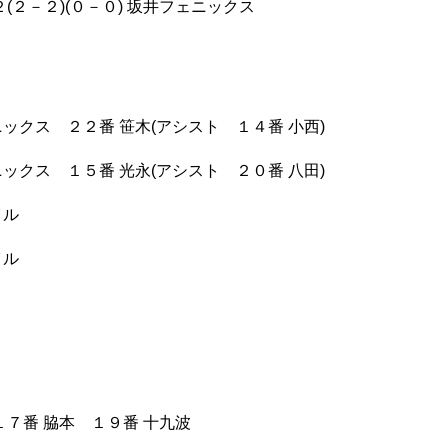
(２－２)(０－０) 坂井フェニックス
ックス ２２番 笹木(アシスト １４番 小西)
ックス １５番 光永(アシスト ２０番 八田)
イル
イル
１７番 脇本 １９番 十九波