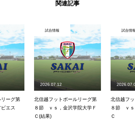
関連記事
試合情報
試合情
2026.07.12
2026.07.
ルリーグ第
北信越フットボールリーグ第
北信越フッ
アビエス
８節 ｖｓ，金沢学院大学Ｆ
８節 ｖｓ
Ｃ(結果)
Ｃ