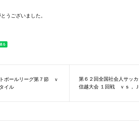
がとうございました。
第６２回全国社会人サッカ
トボールリーグ第７節 ｖ
信越大会 １回戦 ｖｓ，
タイル
Ｉ富山