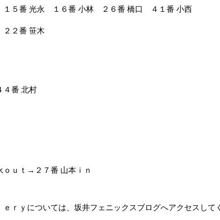
 １５番 光永 １６番 小林 ２６番 橋口 ４１番 小西
 ２２番 笹木
４４番 北村
永ｏｕｔ→２７番 山本ｉｎ
ｌｌｅｒｙについては、坂井フェニックスブログへアクセスして