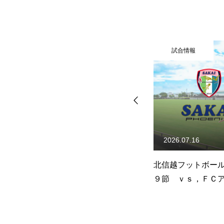
試合情報
試合情報
2026.07.19
2026.07.16
ー
北信越フットボールリーグ第
北信越フットボー
ｖ
９節 ｖｓ，ＦＣアビエス(結
９節 ｖｓ，ＦＣ
果)