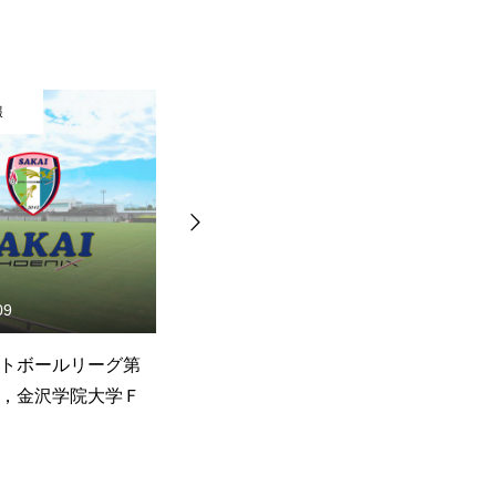
報
試合情報
09
2026.07.04
トボールリーグ第
第６２回全国社会人サッカー
第
，金沢学院大学Ｆ
選手権北信越大会 １回戦 ｖ
選
ｓ，ＪＯＧＡＮＪＩ富山(結果)
ｓ