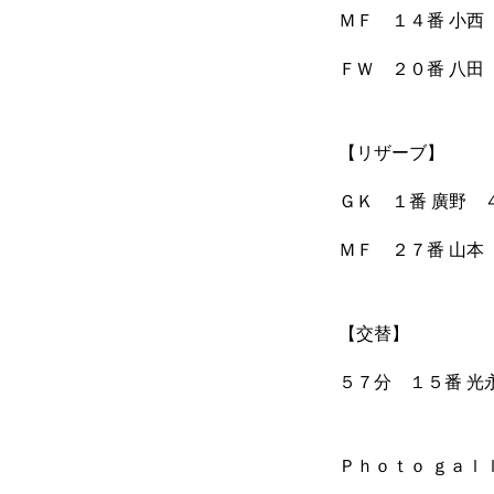
ＭＦ １４番 小西
ＦＷ ２０番 八田
【リザーブ】
ＧＫ １番 廣野 
ＭＦ ２７番 山本
【交替】
５７分 １５番 光
Ｐｈｏｔｏ ｇａ