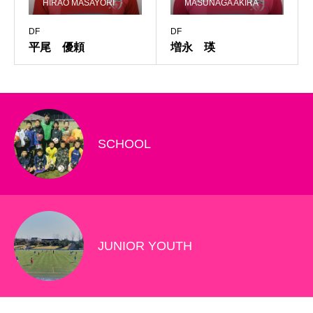
HIRAO MASAYORI
MASUNAGA AKIRA
DF
DF
平尾 優頼
増永 瑛
SCHOOL
JUNIOR YOUTH