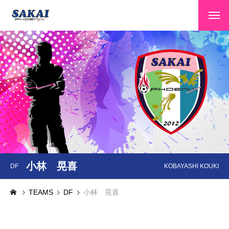
HOME
トップページ
CLUB INFO
クラブ情報
TEAMS
選手・スタッフ
GAME INFO
大会情報
SPONSOR
スポンサー
小林 晃喜
DF
KOBAYASHI KOUKI
SCHOOL
スクール
TEAMS
DF
小林 晃喜
CONTACT
お問い合わせ