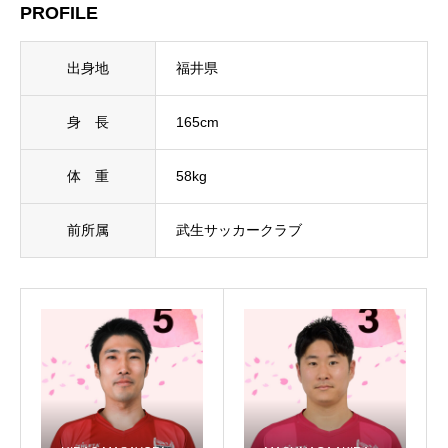
PROFILE
PRIVACY POLICY
LINK
CONTACT
出身地
福井県
身 長
165cm
体 重
58kg
前所属
武生サッカークラブ