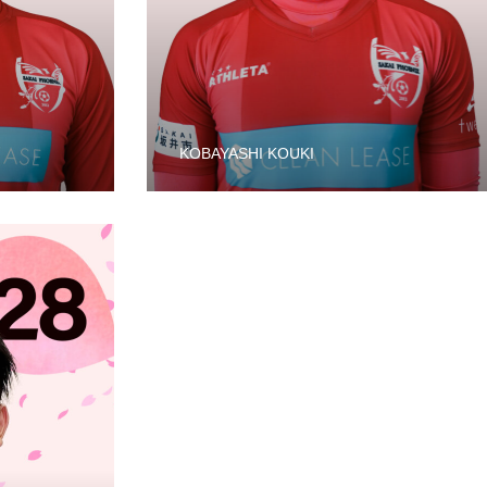
KOBAYASHI KOUKI